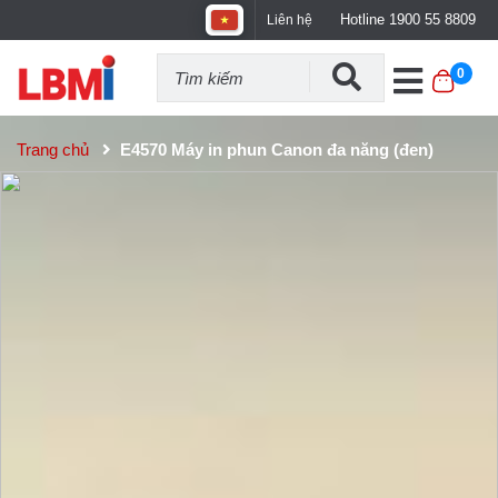
Hotline 1900 55 8809
Liên hệ
0
Trang chủ
E4570 Máy in phun Canon đa năng (đen)