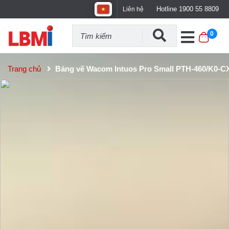
Hotline 1900 55 8809
Liên hệ
0
Trang chủ
Bảng vẽ Wacom Intuos Pro Small PTH-460/K0-C