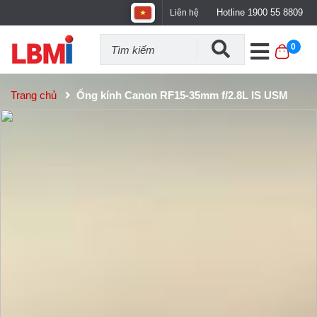
Hotline 1900 55 8809
Liên hệ
0
Trang chủ
Ống kính Canon RF15-35mm f/2.8L IS USM