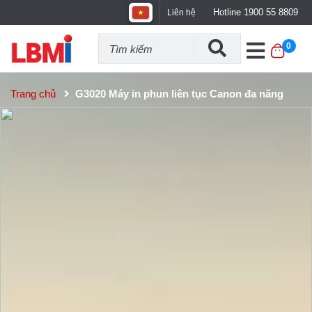
Hotline 1900 55 8809
Liên hệ
0
Trang chủ
G3020 Máy in phun liên tục Canon đa năng