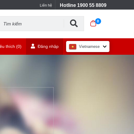
Hotline 1900 55 8809
Liên hệ
0
u thích (
0
)
Đăng nhập
Vietnamese