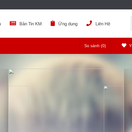
ụ
Bản Tin KM
Ứng dụng
Liên Hệ
So sánh (
0
)
Yê