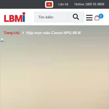
Hotline 1900 55 8809
Liên hệ
0
Trang chủ
Hộp mực màu Canon NPG-88 M