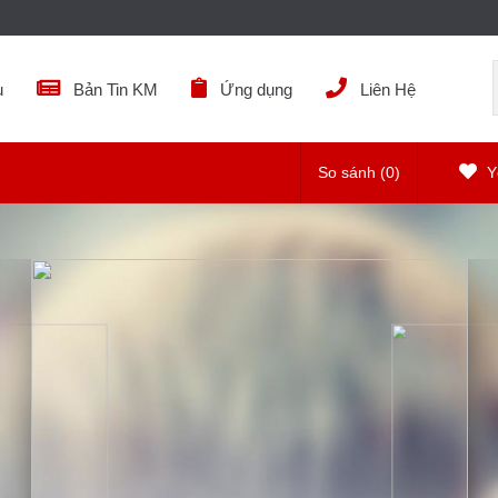
ụ
Bản Tin KM
Ứng dụng
Liên Hệ
So sánh (
0
)
Yê