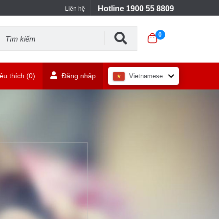
Hotline 1900 55 8809
Liên hệ
0
u thích (
0
)
Đăng nhập
Vietnamese