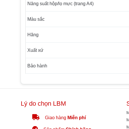
Năng suất hộp/lọ mực (trang A4)
Màu sắc
Hãng
Xuất xứ
Bảo hành
Lý do chọn LBM
M
Giao hàng
Miễn phí
M
M