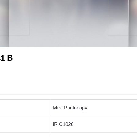
1 B
Mực Photocopy
iR C1028