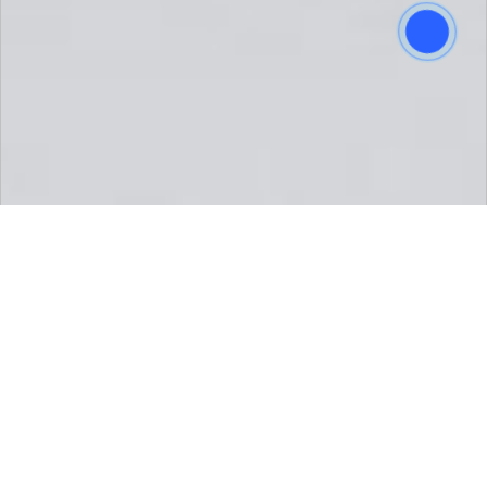
Hộp mực in Canon CL-746XL
Mã sản phẩm:
677460