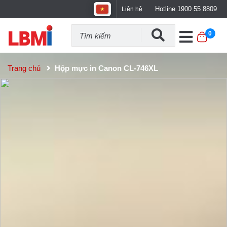
Hotline 1900 55 8809
Liên hệ
0
Trang chủ
Hộp mực in Canon CL-746XL