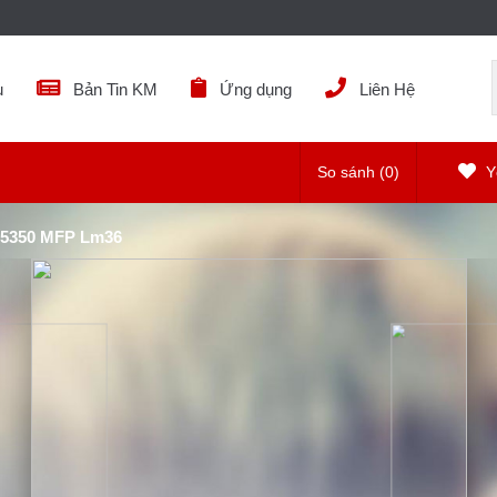
ụ
Bản Tin KM
Ứng dụng
Liên Hệ
So sánh (
0
)
Yê
-5350 MFP Lm36