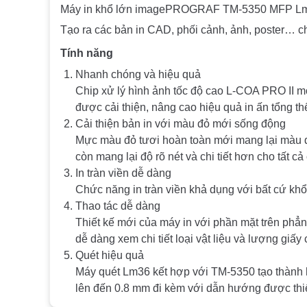
Máy in khổ lớn imagePROGRAF TM-5350 MFP Lm36 ho
Tạo ra các bản in CAD, phối cảnh, ảnh, poster… ch
Tính năng
Nhanh chóng và hiệu quả
Chip xử lý hình ảnh tốc độ cao L-COA PRO II m
được cải thiện, nâng cao hiệu quả in ấn tổng th
Cải thiện bản in với màu đỏ mới sống động
Mực màu đỏ tươi hoàn toàn mới mang lại màu đỏ
còn mang lại độ rõ nét và chi tiết hơn cho tất cả
In tràn viền dễ dàng
Chức năng in tràn viền khả dụng với bất cứ khổ
Thao tác dễ dàng
Thiết kế mới của máy in với phần mặt trên phẳng
dễ dàng xem chi tiết loại vật liệu và lượng giấy
Quét hiệu quả
Máy quét Lm36 kết hợp với TM-5350 tạo thành h
lên đến 0.8 mm đi kèm với dẫn hướng được thiế