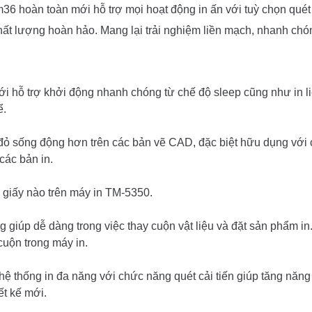
àn toàn mới hỗ trợ mọi hoạt động in ấn với tuỳ chọn quét n
ất lượng hoàn hảo. Mang lại trải nghiệm liền mạch, nhanh chón
ới hỗ trợ khởi động nhanh chóng từ chế độ sleep cũng như in li
ể.
 sống động hơn trên các bản vẽ CAD, đặc biệt hữu dụng với cá
 các bản in.
 giấy nào trên máy in TM-5350.
 giúp dễ dàng trong việc thay cuộn vật liệu và đặt sản phẩm in
 cuộn trong máy in.
ệ thống in đa năng với chức năng quét cải tiến giúp tăng năn
t kế mới.