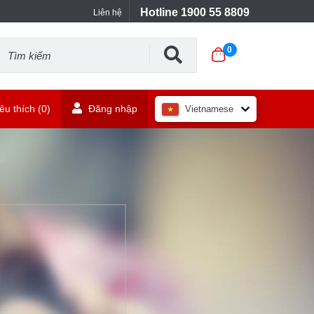
Hotline 1900 55 8809
Liên hệ
0
u thích (
0
)
Đăng nhập
Vietnamese