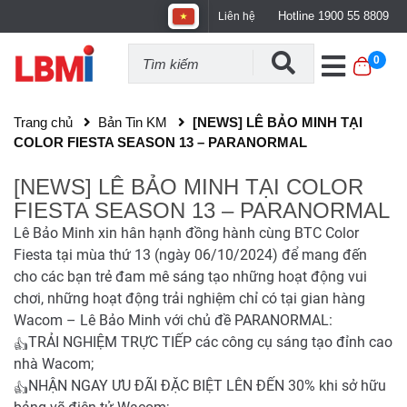
Hotline 1900 55 8809
Liên hệ
0
Trang chủ
Bản Tin KM
[NEWS] LÊ BẢO MINH TẠI
COLOR FIESTA SEASON 13 – PARANORMAL
[NEWS] LÊ BẢO MINH TẠI COLOR
FIESTA SEASON 13 – PARANORMAL
Lê Bảo Minh xin hân hạnh đồng hành cùng BTC Color
Fiesta tại mùa thứ 13 (ngày 06/10/2024) để mang đến
cho các bạn trẻ đam mê sáng tạo những hoạt động vui
chơi, những hoạt động trải nghiệm chỉ có tại gian hàng
Wacom – Lê Bảo Minh với chủ đề PARANORMAL:
TRẢI NGHIỆM TRỰC TIẾP các công cụ sáng tạo đỉnh cao
nhà Wacom;
NHẬN NGAY ƯU ĐÃI ĐẶC BIỆT LÊN ĐẾN 30% khi sở hữu