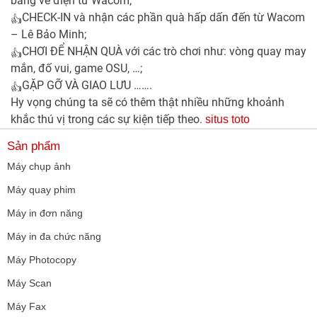
bảng vẽ điện tử Wacom;
CHECK-IN và nhận các phần quà hấp dấn đến từ Wacom
– Lê Bảo Minh;
CHƠI ĐỂ NHẬN QUÀ với các trò chơi như: vòng quay may
mắn, đố vui, game OSU, …;
GẶP GỠ VÀ GIAO LƯU …….
Hy vọng chúng ta sẽ có thêm thật nhiều những khoảnh
khắc thú vị trong các sự kiện tiếp theo.
situs toto
Sản phẩm
Máy chụp ảnh
Máy quay phim
Máy in đơn năng
Máy in đa chức năng
Máy Photocopy
Máy Scan
Máy Fax