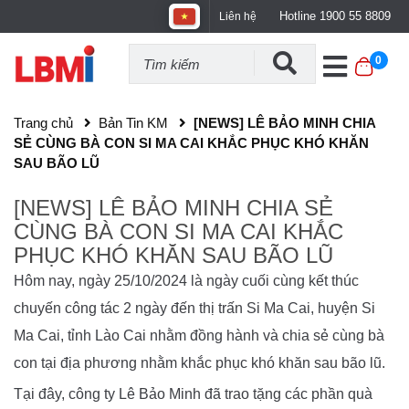
Hotline 1900 55 8809
Liên hệ
0
Trang chủ
Bản Tin KM
[NEWS] LÊ BẢO MINH CHIA
SẺ CÙNG BÀ CON SI MA CAI KHẮC PHỤC KHÓ KHĂN
SAU BÃO LŨ
[NEWS] LÊ BẢO MINH CHIA SẺ
CÙNG BÀ CON SI MA CAI KHẮC
PHỤC KHÓ KHĂN SAU BÃO LŨ
Hôm nay, ngày 25/10/2024 là ngày cuối cùng kết thúc
chuyến công tác 2 ngày đến thị trấn Si Ma Cai, huyện Si
Ma Cai, tỉnh Lào Cai nhằm đồng hành và chia sẻ cùng bà
con tại địa phương nhằm khắc phục khó khăn sau bão lũ.
Tại đây, công ty Lê Bảo Minh đã trao tặng các phần quà