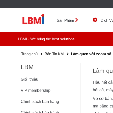
Sản Phẩm
Dịch V
LBMI - We bring the best solutions
Trang chủ
Bản Tin KM
Làm quen với zoom số
LBM
Làm qu
Giới thiệu
Hầu hết cá
hết cỡ, má
VIP membership
Về cơ bản,
Chính sách bán hàng
mà bằng cá
Chính sách bảo hành