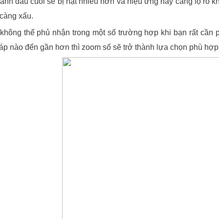
 ảnh đầu cuối sẽ bị hạt nhiều hơn và hiệu ứng này càng lộ rõ k
càng xấu.
 không thể phủ nhận trong một số trường hợp khi bạn rất cần
háp nào đến gần hơn thì zoom số sẽ trở thành lựa chọn phù hợp