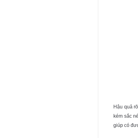
Hậu quả rõ
kém sắc né
giúp có đư