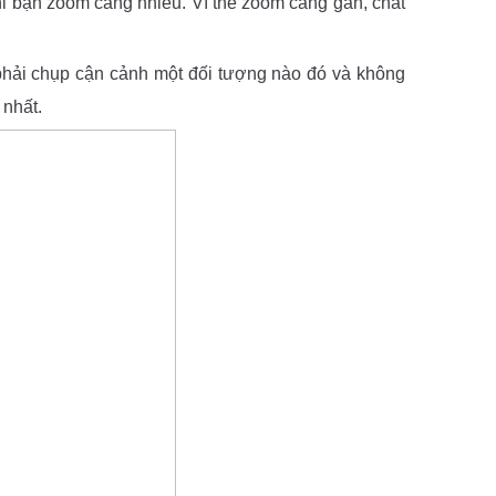
hi bạn zoom càng nhiều. Vì thế zoom càng gần, chất
 phải chụp cận cảnh một đối tượng nào đó và không
 nhất.