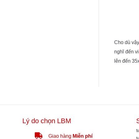
Cho dù vậy
nghĩ đến v
lên đến 35
Lý do chọn LBM
M
Giao hàng
Miễn phí
M