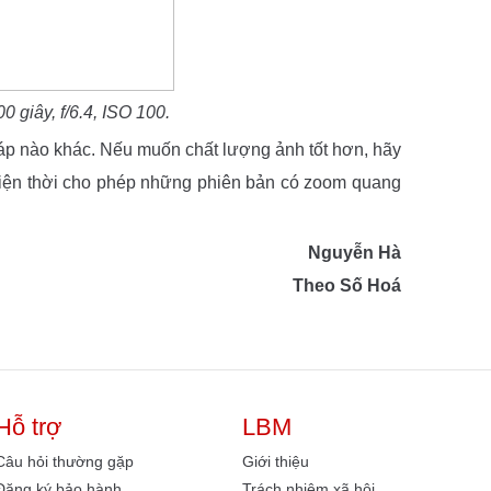
 giây, f/6.4, ISO 100.
háp nào khác. Nếu muốn chất lượng ảnh tốt hơn, hãy
iện thời cho phép những phiên bản có zoom quang
Nguyễn Hà
Theo Số Hoá
Hỗ trợ
LBM
Câu hỏi thường gặp
Giới thiệu
Đăng ký bảo hành
Trách nhiệm xã hội