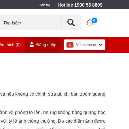
Hotline 1900 55 8809
Liên hệ
0
u thích (
0
)
Đăng nhập
Vietnamese
ố và nếu không có chỉnh sửa gì, khi bạn zoom quang
 ảnh và phóng to lên, nhưng không bằng quang học
g với tỷ lệ ảnh thông thường. Do các điểm ảnh được