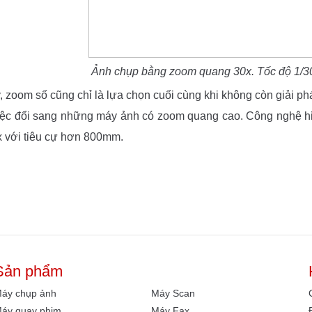
Ảnh chụp bằng zoom quang 30x. Tốc độ 1/300
, zoom số cũng chỉ là lựa chọn cuối cùng khi không còn giải p
iệc đổi sang những máy ảnh có zoom quang cao. Công nghệ h
x với tiêu cự hơn 800mm.
Sản phẩm
áy chụp ảnh
Máy Scan
áy quay phim
Máy Fax