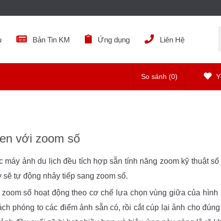
ụ
Bản Tin KM
Ứng dụng
Liên Hệ
So sánh (
0
)
Yê
en với zoom số
c máy ảnh du lịch đều tích hợp sẵn tính năng zoom kỹ thuật s
y sẽ tự động nhảy tiếp sang zoom số.
 zoom số hoạt động theo cơ chế lựa chọn vùng giữa của hình
ch phóng to các điểm ảnh sẵn có, rồi cắt cúp lại ảnh cho đún