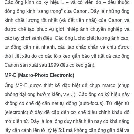
Các ống kính có ký hiệu L – và có viền đỏ – đều thuộc
dòng ống kính “sang trọng” của Canon. Đây là những ống
kính chất lượng tốt nhất (và đắt tiền nhất) của Canon và
được chế tạo phục vụ giới nhiếp ảnh chuyên nghiệp và
các tay chơi sành điệu. Các ống L cho chất lượng ảnh cao,
tự động căn nét nhanh, cấu tạo chắc chắn và chịu được
thời tiết xấu do có các lớp keo gắn bảo vệ (tất cả các ống
Canon sản xuất sau 1999 đều có keo gắn).
MP-E (Macro-Photo Electronic)
Ống MP-E được thiết kế đặc biệt để chụp marco (chụp
phóng đại ong bướm kiến, v.v…). Các ống có ký hiệu này
không có chế độ căn nét tự động (auto-focus). Từ điện tử
(electronic) ở đây đề cập đến cơ chế điều chỉnh khẩu độ
mở điện tử. Đây là loại ống duy nhất hiện nay có khả năng
lấy cận cảnh lên tới tỷ lệ 5:1 mà không cần ống gắn dài và