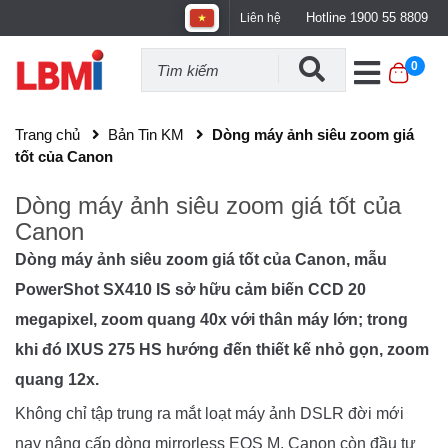
Hotline 1900 55 8809
Liên hệ
0
Trang chủ
Bản Tin KM
Dòng máy ảnh siêu zoom giá
tốt của Canon
Dòng máy ảnh siêu zoom giá tốt của
Canon
Dòng máy ảnh siêu zoom giá tốt của Canon, mẫu
PowerShot SX410 IS sở hữu cảm biến CCD 20
megapixel, zoom quang 40x với thân máy lớn; trong
khi đó IXUS 275 HS hướng đến thiết kế nhỏ gọn, zoom
quang 12x.
Không chỉ tập trung ra mắt loạt máy ảnh DSLR đời mới
nay nâng cấp dòng mirrorless EOS M, Canon còn đầu tư