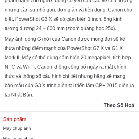
phẩm dành cho người dùng có yêu cầu cao về chất lượng
nhưng cần sự nhỏ gọn, đơn giản và tiện dụng. Canon cho
biết, PowerShot G3 X sẽ có cảm biến 1 inch, ống kính
tương đương 24 – 600 mm (zoom quang học 25x).
Máy ảnh dòng G mới của Canon được mong đợi sẽ kế
thừa những điểm mạnh của PowerShot G7 X và G1 X
Mark II. Máy có thể dùng cảm biến 20 megapixel, tích hợp
NFC và Wi-Fi. Canon không công bố ngày ra mắt chính
thức và thông số cấu hình chi tiết nhưng hãng sẽ mang
bản mẫu của G3 X trình diễn tại triển lãm CP+ 2015 diễn ra
tại Nhật Bản.
Theo Số Hoá
Sản phẩm
Máy chụp ảnh
Máy quay phim