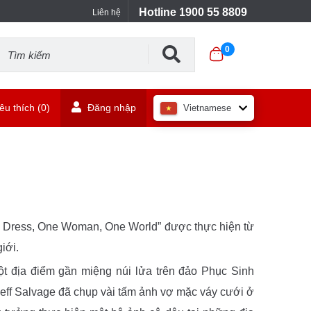
Hotline 1900 55 8809
Liên hệ
0
u thích (
0
)
Đăng nhập
Vietnamese
ne Dress, One Woman, One World” được thực hiện từ
iới.
ột địa điểm gần miệng núi lửa trên đảo Phục Sinh
Jeff Salvage đã chụp vài tấm ảnh vợ mặc váy cưới ở