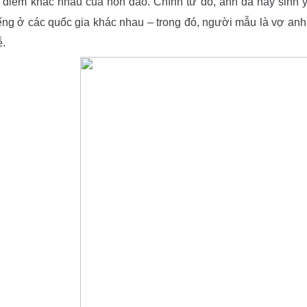
a điểm khác nhau của hòn đảo. Chính từ đó, anh đã nảy sinh 
iếng ở các quốc gia khác nhau – trong đó, người mẫu là vợ an
ễ.