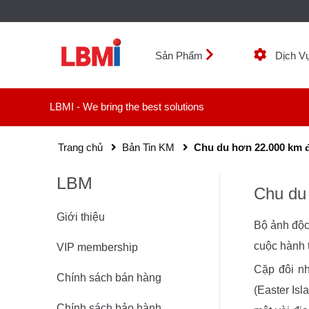
Sản Phẩm
Dịch V
LBMI - We bring the best solutions
Trang chủ
Bản Tin KM
Chu du hơn 22.000 km đ
LBM
Chu du
Giới thiệu
Bộ ảnh độc
cuộc hành t
VIP membership
Cặp đôi nh
Chính sách bán hàng
(Easter Is
Chính sách bảo hành