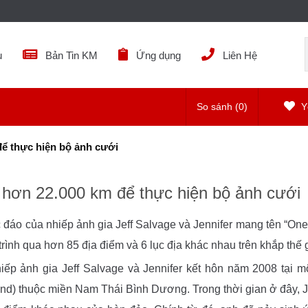
ụ
Bản Tin KM
Ứng dụng
Liên Hệ
So sánh (
0
)
Yê
ể thực hiện bộ ảnh cưới
 hơn 22.000 km để thực hiện bộ ảnh cưới
 đáo của nhiếp ảnh gia Jeff Salvage và Jennifer mang tên “O
rình qua hơn 85 địa điểm và 6 lục địa khác nhau trên khắp thế g
iếp ảnh gia Jeff Salvage và Jennifer kết hôn năm 2008 tại m
land) thuộc miền Nam Thái Bình Dương. Trong thời gian ở đây, 