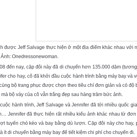
h được Jeff Salvage thực hiện ở một địa điểm khác nhau với n
. Ảnh: Onedressonewoman.
8 đến nay, cặp đôi này đã di chuyển hơn 135.000 dặm (tương
ifer cho hay, cô đã khởi đầu cuộc hành trình bằng máy bay và
ùng bộ trang phục được chọn theo tiêu chí đơn giản và có độ b
ao mà bộ váy của cô vẫn trắng đẹp sau hàng trăm bức ảnh.
 cuộc hành trình, Jeff Salvage và Jennifer đã tới nhiều quốc 
n… Jennifer đã thực hiện rất nhiều kiểu ảnh khác nhau từ đơn 
ượt tuyến chó kéo và bay bằng dù lượn. Cặp đôi này cho hay,
và ít di chuyển bằng máy bay để tiết kiệm chi phí cho chuyến đi.