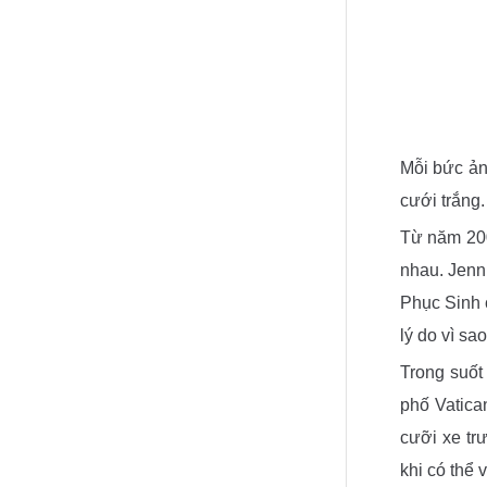
Mỗi bức ản
cưới trắng
Từ năm 200
nhau. Jenn
Phục Sinh c
lý do vì s
Trong suốt
phố Vatica
cưỡi xe tr
khi có thể 